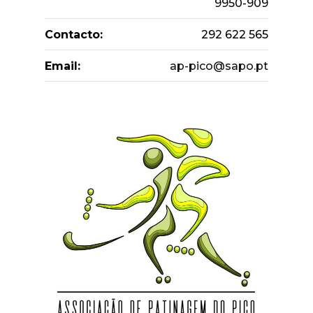
9950-909
Contacto:
292 622 565
Email:
ap-pico@sapo.pt