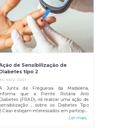
Ação de Sensibilização de
Diabetes tipo 2
24-NOV-2021
A Junta de Freguesia da Madalena,
informa que a Frente Rotária Anti
Diabetes (FRAD), irá realizar uma ação de
sensibilização , sobre os Diabetes Tipo
2.Caso estejam interessados em participar
nesta ação devem manifestar essa
Ler mais...
pretensão para: sec.frad@gmail.com