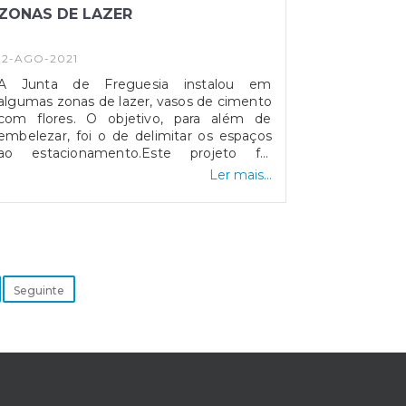
ZONAS DE LAZER
12-AGO-2021
A Junta de Freguesia instalou em
algumas zonas de lazer, vasos de cimento
com flores. O objetivo, para além de
embelezar, foi o de delimitar os espaços
ao estacionamento.Este projeto foi
elaborado e executado pelos
Ler mais...
colaboradores da Junta de Freguesia.A
estes um agradecimento especial.
Seguinte