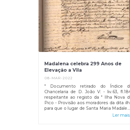
Madalena celebra 299 Anos de
Elevação a Vila
08-MAR-2022
" Documento retirado do Índice d
Chancelaria de D. João V: - liv.63, fl.18
respeitante ao registo da " Ilha Nova 
Pico - Provisão aos moradores da dita il
para que o lugar de Santa Maria Madale
seja vila. De 8 de Março de 1723".
Ler mais.