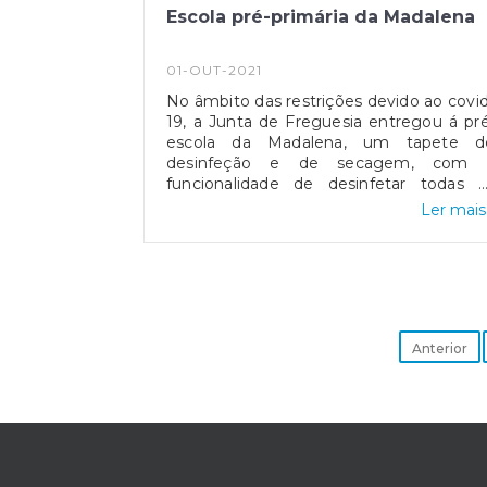
Escola pré-primária da Madalena
01-OUT-2021
No âmbito das restrições devido ao covid
19, a Junta de Freguesia entregou á pr
escola da Madalena, um tapete d
desinfeção e de secagem, com 
funcionalidade de desinfetar todas a
pessoas que utilizam as instalações.
Ler mais.
Junta de Freguesia também entrego
um micro-ondas para dar apoio á cozin
e as crianças na hora do almoço.
Anterior