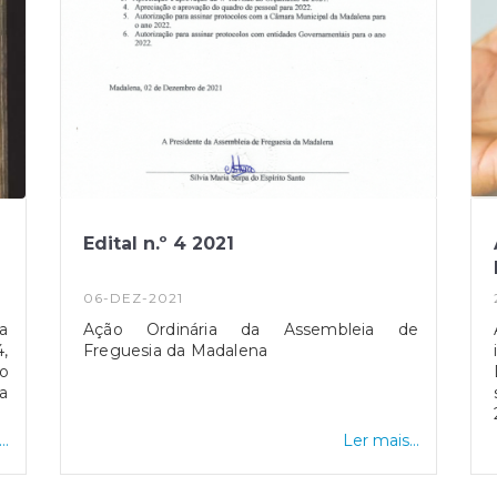
Edital n.º 4 2021
06-DEZ-2021
a
Ação Ordinária da Assembleia de
4,
Freguesia da Madalena
do
ha
na
..
Ler mais...