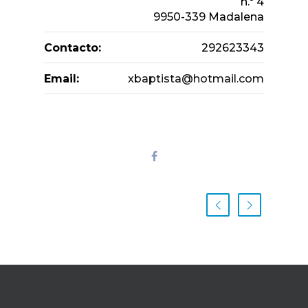
n.º 4
9950-339 Madalena
Contacto:
292623343
Email:
xbaptista@hotmail.com