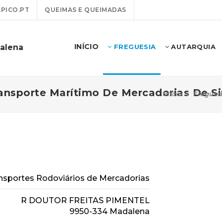
PICO.PT
QUEIMAS E QUEIMADAS
INÍCIO
alena
FREGUESIA
AUTARQUIA
ansporte Marítimo De Mercadorias De S
Início
Fregues
nsportes Rodoviários de Mercadorias
R DOUTOR FREITAS PIMENTEL
9950-334 Madalena