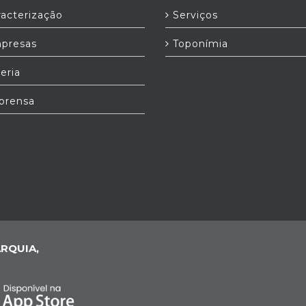
acterização
Serviços
presas
Toponímia
eria
prensa
RQUIA,