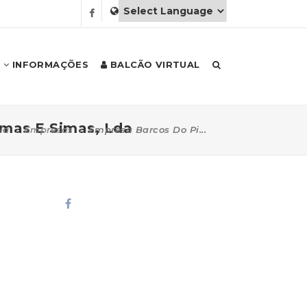
INFORMAÇÕES
BALCÃO VIRTUAL
imas E Simas, Lda
ia
Empresas
Empresa Barcos Do Pi...