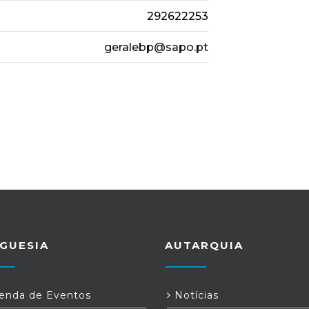
292622253
geralebp@sapo.pt
GUESIA
AUTARQUIA
nda de Eventos
Notícias