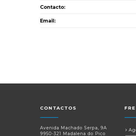
Contacto:
Email:
CONTACTOS
FRE
Avenida Machado Serpa, 9A
Age
9950-321 Madalena do Pico